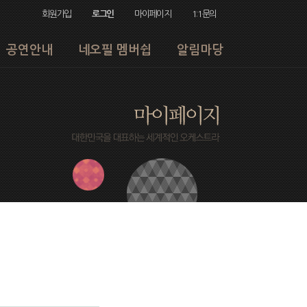
회원가입
로그인
마이페이지
1:1문의
공연안내
네오필 멤버쉽
알림마당